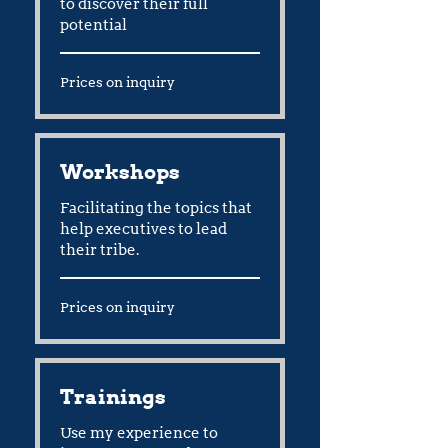
to discover their full
potential
Prices
Prices on inquiry
on
inquiry
Workshops
Facilitating the topics that
help executives to lead
their tribe.
Prices
Prices on inquiry
on
inquiry
Trainings
Use my experience to