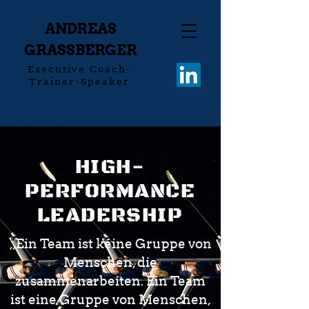
ANDREAS
GRASSBERGER
Executive Coach-
Trainer-Speaker
HIGH-
PERFORMANCE
LEADERSHIP
„Ein Team ist keine Gruppe von
Menschen, die
zusammenarbeiten. Ein Team
ist eine Gruppe von Menschen,